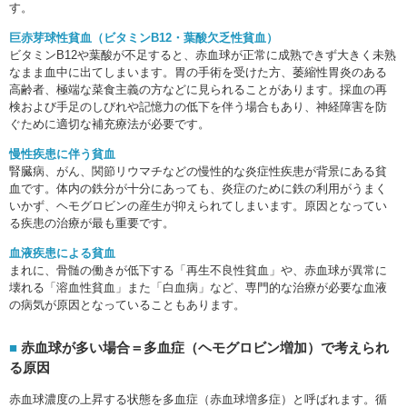
す。
巨赤芽球性貧血（ビタミンB12・葉酸欠乏性貧血）
ビタミンB12や葉酸が不足すると、赤血球が正常に成熟できず大きく未熟
なまま血中に出てしまいます。胃の手術を受けた方、萎縮性胃炎のある
高齢者、極端な菜食主義の方などに見られることがあります。採血の再
検および手足のしびれや記憶力の低下を伴う場合もあり、神経障害を防
ぐために適切な補充療法が必要です。
慢性疾患に伴う貧血
腎臓病、がん、関節リウマチなどの慢性的な炎症性疾患が背景にある貧
血です。体内の鉄分が十分にあっても、炎症のために鉄の利用がうまく
いかず、ヘモグロビンの産生が抑えられてしまいます。原因となってい
る疾患の治療が最も重要です。
血液疾患による貧血
まれに、骨髄の働きが低下する「再生不良性貧血」や、赤血球が異常に
壊れる「溶血性貧血」また「白血病」など、専門的な治療が必要な血液
の病気が原因となっていることもあります。
赤血球が多い場合＝多血症（ヘモグロビン増加）で考えられ
る原因
赤血球濃度の上昇する状態を多血症（赤血球増多症）と呼ばれます。循