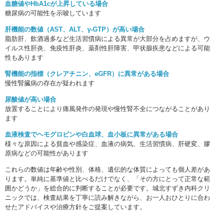
血糖値やHbA1cが上昇している場合
糖尿病の可能性を示唆しています
肝機能の数値（AST、ALT、γ-GTP）が高い場合
脂肪肝、飲酒過多など生活習慣病による異常が大部分を占めますが、ウ
イルス性肝炎、免疫性肝炎、薬剤性肝障害、甲状腺疾患などによる可能
性もあります
腎機能の指標（クレアチニン、eGFR）に異常がある場合
慢性腎臓病の存在が疑われます
尿酸値が高い場合
放置することにより痛風発作の発現や慢性腎不全につながることがあり
ます
血液検査でヘモグロビンや白血球、血小板に異常がある場合
様々な原因による貧血や感染症、血液の病気、生活習慣病、肝硬変、膠
原病などの可能性があります
これらの数値は年齢や性別、体格、遺伝的な体質によっても個人差があ
ります。単純に基準値と比べるだけでなく、「その方にとって正常な範
囲かどうか」を総合的に判断することが必要です。城北すずき内科クリ
ニックでは、検査結果を丁寧に読み解きながら、お一人おひとりに合わ
せたアドバイスや治療方針をご提案しています。