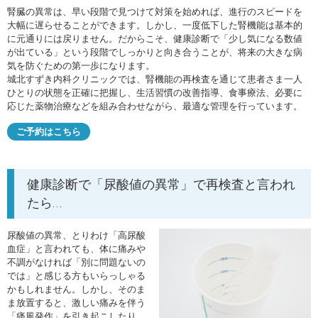
腎臓の異常は、早い段階で見つけて対策を始めれば、進行のスピードを
大幅に遅らせることができます。しかし、一度低下した腎機能は基本的
に元通りには戻りません。だからこそ、健康診断で「少し気になる数値
が出ている」という段階でしっかりと向き合うことが、将来の大きな病
気を防ぐための第一歩になります。
城北すずき内科クリニックでは、腎機能の再検査を通じて患者さま一人
ひとりの状態を正確に把握し、生活習慣の改善指導、食事療法、必要に
応じた薬物治療などを組み合わせながら、最適な管理を行っています。
ご予約はこちら
健康診断で「尿酸値の異常」で再検査と言われ
たら…
尿酸値の異常、とりわけ「高尿酸
血症」と言われても、体に痛みや
不調がなければ「別に問題ないの
では」と感じる方もいらっしゃる
かもしれません。しかし、そのま
ま放置すると、激しい痛みを伴う
「痛風発作」を引き起こしたり、