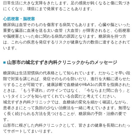
日常生活に大きな支障をきたします。足の感覚が鈍くなると傷に気づき
にくくなり、壊疽にまで発展することもあります。
心筋梗塞・脳梗塞
糖尿病は血管そのものを傷害する病気でもあります。心臓や脳といった
重要な臓器に血液を送る太い血管（大血管）が障害されると、心筋梗塞
や脳梗塞といった命に関わる病気の原因となります。糖尿病を持つ方
は、これらの疾患を発症するリスクが健康な方の数倍に達するとされて
います。
山形市の城北すずき内科クリニックからのメッセージ
糖尿病は生活習慣病の代表格として知られています。だからこそ早い段
階で対策を講じれば、発症そのものを防いだり、進行を大幅に遅らせた
りすることが可能です。健康診断で血糖値やHbA1cの異常を指摘された
ときは、「もう手遅れ」のサインではなく、「今ならまだ間に合う」と
いうタイミングを知らせてくれている合図だと考えてください。
城北すずき内科クリニックでは、血糖値の変化を細かく確認しながら、
患者さまにとって負担の少ない治療法を一緒に考えていきます。無理な
く長く続けられる方法を見つけることが、糖尿病の予防・治療の要で
す。
山形市に根ざした内科クリニックとして、皆さまの健康を長期にわたっ
てサポートしてまいります。