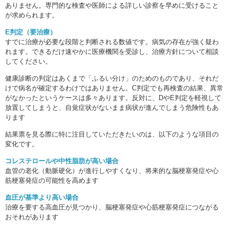
ありません。専門的な検査や医師による詳しい診察を早めに受けること
が求められます。
E判定（要治療）
すでに治療が必要な段階と判断される数値です。病気の存在が強く疑わ
れます。できるだけ速やかに医療機関を受診し、治療方針について相談
してください。
健康診断の判定はあくまで「ふるい分け」のためのものであり、それだ
けで病名が確定するわけではありません。C判定でも再検査の結果、異常
がなかったというケースは多々あります。反対に、DやE判定を軽視して
放置してしまうと、自覚症状がないまま病状が進んでしまう危険性もあ
ります
結果票を見る際に特に注目していただきたいのは、以下のような項目の
変化です。
コレステロールや中性脂肪が高い場合
血管の老化（動脈硬化）が進行しやすくなり、将来的な脳梗塞発症や心
筋梗塞発症の可能性を高めます
血圧が基準より高い場合
治療を要する高血圧が見つかり、脳梗塞発症や心筋梗塞発症につながる
おそれがあります