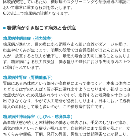
比較的安定しているため、糖尿病のスクリーニングや治療経過の確認に
おいて非常に重要な役割を果たします。
6.5%以上で糖尿病の診断となります。
糖尿病が引き起こす病気と合併症
糖尿病性網膜症（視力障害）
糖尿病が進むと、目の奥にある網膜を走る細い血管がダメージを受け、
出血やむくみが生じます。初期の段階では自覚症状がほとんどありませ
んが、放置すると視力が低下し、最悪の場合は失明に至ることもありま
す。糖尿病による視力喪失は、働き盛りの世代における失明原因の上位
に挙げられています。
糖尿病性腎症（腎機能低下）
腎臓にある糸球体という部分が高血糖によって傷つくと、本来は体内に
とどまるはずのたんぱく質が尿に漏れ出すようになります。初期には自
覚症状がないため見逃されやすいですが、進行すると老廃物を十分に排
出できなくなり、やがて人工透析が必要になります。日本において透析
導入の原因として最も多いのが、この糖尿病性腎症です。
糖尿病性神経障害（しびれ・感覚異常）
高血糖状態が続くと末梢神経の働きが障害され、手足のしびれや痛み、
感覚の鈍さといった症状が現れます。自律神経にまで影響が及ぶと、立
ちくらみや便秘、下痢、発汗の異常、男性では勃起障害などが起こり、