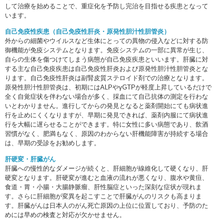
して治療を始めることで、重症化を予防し完治を目指せる疾患となって
います。
自己免疫性疾患（自己免疫性肝炎・原発性胆汁性胆管炎）
外からの細菌やウイルスなど生体にとっての異物の侵入などに対する防
御機能が免疫システムとなります。免疫システムの一部に異常が生じ、
自らの生体を傷つけてしまう病態が自己免疫疾患といいます。肝臓に対
する主な自己免疫疾患は自己免疫性肝炎および原発性胆汁性胆管炎とな
ります。自己免疫性肝炎は副腎皮質ステロイド剤での治療となります。
原発性胆汁性胆管炎は、初期にはALPやγGTPが軽度上昇しているだけで
全く自覚症状を伴わない場合が多く、採血にて自己抗体の測定を行わな
いとわかりません。進行してからの発見となると薬剤開始にても病状進
行を止めにくくなりますが、早期に発見できれば、薬剤内服にて病状進
行を大幅に遅らせることができます。特に女性に多い病態であり、飲酒
習慣がなく、肥満もなく、原因のわからない肝機能障害が持続する場合
は、早期の受診をお勧めします。
肝硬変・肝臓がん
肝臓への慢性的なダメージが続くと、肝細胞が線維化して硬くなり、肝
硬変となります。肝硬変が進むと血液の流れが悪くなり、腹水や黄疸、
食道・胃・小腸・大腸静脈瘤、肝性脳症といった深刻な症状が現れま
す。さらに肝細胞が変異を起こすことで肝臓がんのリスクも高まりま
す。肝臓がんは日本人のがん死亡原因の上位に位置しており、予防のた
めには早めの検査と対応が欠かせません。