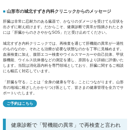
山形市の城北すずき内科クリニックからのメッセージ
肝臓は非常に忍耐力のある臓器で、かなりのダメージを受けても症状を
出さずに耐え続けます。だからこそ、健康診断で異常が指摘されたとき
には「肝臓からのささやかなSOS」だと受け止めてください。
城北すずき内科クリニックでは、再検査を通じて肝機能の異常が一過性
のものなのか、それとも治療が必要な状態なのかを丁寧に見極めます。
血液検査に加え、腹部エコー検査やウイルスマーカーや自己抗体、甲状
腺機能、ウイルス抗体価などの測定を通し、原因をより詳細に評価いた
します。当院は消化器内科を専門領域としており、肝臓に関するご相談
にも幅広く対応しています。
「肝臓を守る」ことは「全身の健康を守る」ことにつながります。山形
市の地域に根ざしたかかりつけ医として、皆さまの健康管理を全力でサ
ポートいたします。
ご予約はこちら
健康診断で「腎機能の異常」で再検査と言われ