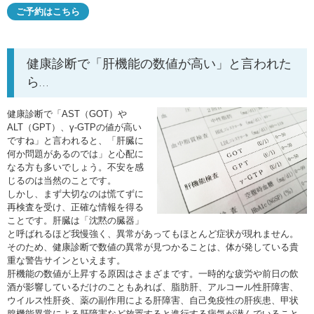
ご予約はこちら
健康診断で「肝機能の数値が高い」と言われた
ら…
健康診断で「AST（GOT）や
ALT（GPT）、γ-GTPの値が高い
ですね」と言われると、「肝臓に
何か問題があるのでは」と心配に
なる方も多いでしょう。不安を感
じるのは当然のことです。
しかし、まず大切なのは慌てずに
再検査を受け、正確な情報を得る
ことです。肝臓は「沈黙の臓器」
と呼ばれるほど我慢強く、異常があってもほとんど症状が現れません。
そのため、健康診断で数値の異常が見つかることは、体が発している貴
重な警告サインといえます。
肝機能の数値が上昇する原因はさまざまです。一時的な疲労や前日の飲
酒が影響しているだけのこともあれば、脂肪肝、アルコール性肝障害、
ウイルス性肝炎、薬の副作用による肝障害、自己免疫性の肝疾患、甲状
腺機能異常による肝障害など放置すると進行する病気が潜んでいること