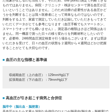
た現象が生じるのも当然です。そのため、one pointの測定で判断できる
ものではありません。病院・クリニック・検診センターで測る血圧が正
しいということではありません。このため治療の必要性がある血圧かど
うかを判断することは我々医療者にとって簡単なものではないのです。
判断をする上で、家庭で測定していただき記録していただきもってきて
いただくデータがとても参考になります（血圧手帳でもスマートホン、
スマートウオッチでも構いません）。測定器の種類はさほど関係はあり
ません。同一機器で測った日々の移り変わりを判断材料としたいので
す。必要時、24時間血圧測定検査そ行う場合もございます。まずは受診
いただきを受けて、日々の血圧の状態を２週間から４週間ほどかけ把握
することがとても大切なのです。
血圧の主な指標と基準値
収縮期血圧（上の血圧）：129mmHg以下
拡張期血圧（下の血圧）：79mmHg以下
高血圧が引き起こす病気と合併症
脳卒中（脳出血・脳梗塞）
高血圧がもたらす最も深刻な合併症のひとつが脳卒中(脳出血・脳梗塞)で