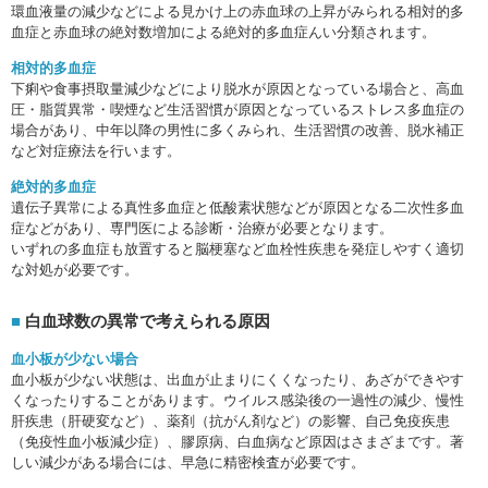
環血液量の減少などによる見かけ上の赤血球の上昇がみられる相対的多
血症と赤血球の絶対数増加による絶対的多血症んい分類されます。
相対的多血症
下痢や食事摂取量減少などにより脱水が原因となっている場合と、高血
圧・脂質異常・喫煙など生活習慣が原因となっているストレス多血症の
場合があり、中年以降の男性に多くみられ、生活習慣の改善、脱水補正
など対症療法を行います。
絶対的多血症
遺伝子異常による真性多血症と低酸素状態などが原因となる二次性多血
症などがあり、専門医による診断・治療が必要となります。
いずれの多血症も放置すると脳梗塞など血栓性疾患を発症しやすく適切
な対処が必要です。
白血球数の異常で考えられる原因
血小板が少ない場合
血小板が少ない状態は、出血が止まりにくくなったり、あざができやす
くなったりすることがあります。ウイルス感染後の一過性の減少、慢性
肝疾患（肝硬変など）、薬剤（抗がん剤など）の影響、自己免疫疾患
（免疫性血小板減少症）、膠原病、白血病など原因はさまざまです。著
しい減少がある場合には、早急に精密検査が必要です。