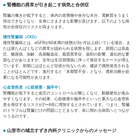
腎機能の異常が引き起こす病気と合併症
腎臓の働きが低下すると、体内の老廃物や余分な水分、電解質をうまく
排出できなくなり、全身にさまざまな影響が及びます。以下のような病
気や合併症のリスクが高まります。
慢性腎臓病（CKD）
慢性腎臓病とは、eGFRが60未満の状態が3か月以上続いている場合、ま
たは尿たんぱくなどの異常が認められる状態を指します。原因には高血
圧、糖尿病、加齢、高尿酸血症、脂質異常症、薬剤の影響、遺伝的な要
因などがありますが、近年は生活習慣病に伴って発症するケースが増え
ています。初期にはほとんど症状が出ないため、健診で偶然発見される
ことがほとんどです。進行すると「末期腎不全」となり、透析治療が必
要になる可能性があります。
心血管疾患（心筋梗塞・脳卒中）
腎機能が低下すると血圧のコントロールが難しくなり、動脈硬化が進み
やすくなります。その結果、心筋梗塞や脳卒中といった重大な心血管疾
患を発症するリスクが2〜4倍に増加するとされています。つまり、腎臓
のトラブルは腎臓だけの問題にとどまらず、命に関わる病気へとつなが
りうるのです。
山形市の城北すずき内科クリニックからのメッセージ