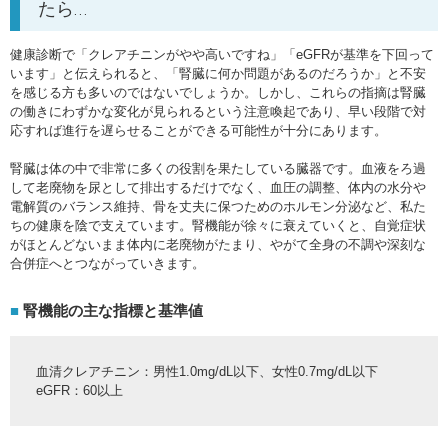
たら…
健康診断で「クレアチニンがやや高いですね」「eGFRが基準を下回って
います」と伝えられると、「腎臓に何か問題があるのだろうか」と不安
を感じる方も多いのではないでしょうか。しかし、これらの指摘は腎臓
の働きにわずかな変化が見られるという注意喚起であり、早い段階で対
応すれば進行を遅らせることができる可能性が十分にあります。
腎臓は体の中で非常に多くの役割を果たしている臓器です。血液をろ過
して老廃物を尿として排出するだけでなく、血圧の調整、体内の水分や
電解質のバランス維持、骨を丈夫に保つためのホルモン分泌など、私た
ちの健康を陰で支えています。腎機能が徐々に衰えていくと、自覚症状
がほとんどないまま体内に老廃物がたまり、やがて全身の不調や深刻な
合併症へとつながっていきます。
腎機能の主な指標と基準値
血清クレアチニン：男性1.0mg/dL以下、女性0.7mg/dL以下
eGFR：60以上