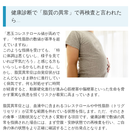
健康診断で「脂質の異常」で再検査と言われた
ら…
「悪玉コレステロール値が高めで
す」「中性脂肪の数値が基準を超
えていますね」
このような指摘を受けても、「特
に体調は悪くないし、様子を見て
いれば平気だろう」と感じる方も
いらっしゃるかもしれません。し
かし、脂質異常症は自覚症状がほ
とんどないまま静かに進行してい
く病気です。何も対処せずに時間
が経過すると、動脈硬化進行が進み心筋梗塞や脳梗塞といった生命を脅
かす重篤な疾患を招くリスクが着実に高まっていきます。
脂質異常症とは、血液中に含まれるコレステロールや中性脂肪（トリグ
リセリド）が正常な範囲を外れている状態を指します。ただ、そのとき
の食事・活動状況などで大きく変動する項目です。健康診断で数値の異
常を指摘された場合には、まず空腹・安静状態での再検査を行い、ご自
身の体の状態をより正確に確認することが出発点となります。