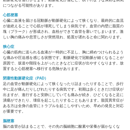
につながる可能性があります。
心筋梗塞
心臓に血液を届ける冠動脈が動脈硬化によって狭くなり、最終的に血流
が途絶えることで心筋が壊死してしまう病気です。血管の内壁に脂質の
塊（プラーク）が形成され、血栓ができて血管を塞いでしまいます。激
しい胸の痛みや息苦しさが突然現れ、処置が遅れると命に関わります。
狭心症
心臓の筋肉に送られる血液が一時的に不足し、胸に締めつけられるよう
な痛みや圧迫感を感じる状態です。動脈硬化で冠動脈が細くなることが
原因で、坂道や階段を上がったときなどに症状が出やすくなります。放
置すると心筋梗塞へ移行する危険があります。
閉塞性動脈硬化症（PAD）
足の血管が動脈硬化によって狭くなったり詰まったりすることで、歩行
中に足が痛んだりしびれたりする病気です。初期は歩くときだけ症状が
出ますが、進行すると安静にしていても痛みが続き、ひどくなると足に
潰瘍ができたり、壊疽を起こしたりすることもあります。脂質異常症が
ある方は全身の血管にトラブルを起こしやすいため、早めの発見と対応
が重要です。
脳梗塞
脳の血管が詰まることで、その先の脳細胞に酸素や栄養が届かなくな