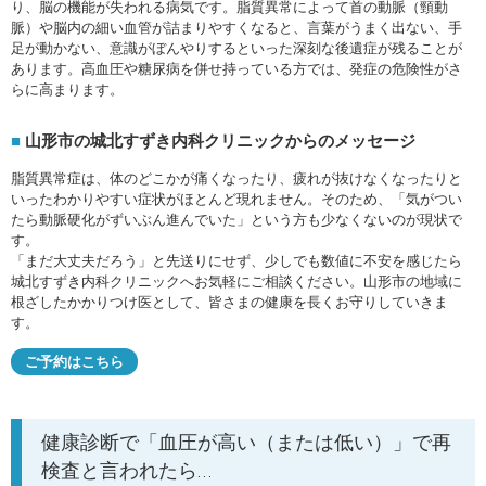
り、脳の機能が失われる病気です。脂質異常によって首の動脈（頸動
脈）や脳内の細い血管が詰まりやすくなると、言葉がうまく出ない、手
足が動かない、意識がぼんやりするといった深刻な後遺症が残ることが
あります。高血圧や糖尿病を併せ持っている方では、発症の危険性がさ
らに高まります。
山形市の城北すずき内科クリニックからのメッセージ
脂質異常症は、体のどこかが痛くなったり、疲れが抜けなくなったりと
いったわかりやすい症状がほとんど現れません。そのため、「気がつい
たら動脈硬化がずいぶん進んでいた」という方も少なくないのが現状で
す。
「まだ大丈夫だろう」と先送りにせず、少しでも数値に不安を感じたら
城北すずき内科クリニックへお気軽にご相談ください。山形市の地域に
根ざしたかかりつけ医として、皆さまの健康を長くお守りしていきま
す。
ご予約はこちら
健康診断で「血圧が高い（または低い）」で再
検査と言われたら…