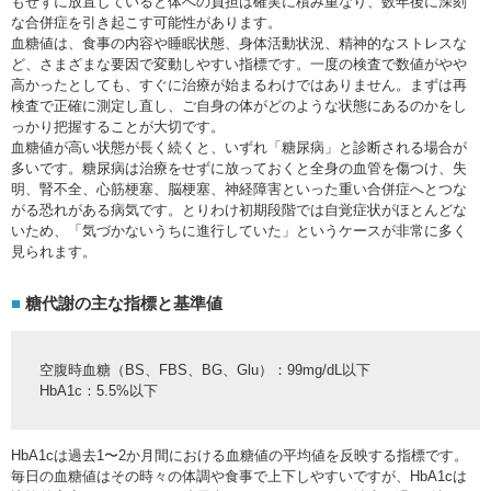
もせずに放置していると体への負担は確実に積み重なり、数年後に深刻
な合併症を引き起こす可能性があります。
血糖値は、食事の内容や睡眠状態、身体活動状況、精神的なストレスな
ど、さまざまな要因で変動しやすい指標です。一度の検査で数値がやや
高かったとしても、すぐに治療が始まるわけではありません。まずは再
検査で正確に測定し直し、ご自身の体がどのような状態にあるのかをし
っかり把握することが大切です。
血糖値が高い状態が長く続くと、いずれ「糖尿病」と診断される場合が
多いです。糖尿病は治療をせずに放っておくと全身の血管を傷つけ、失
明、腎不全、心筋梗塞、脳梗塞、神経障害といった重い合併症へとつな
がる恐れがある病気です。とりわけ初期段階では自覚症状がほとんどな
いため、「気づかないうちに進行していた」というケースが非常に多く
見られます。
糖代謝の主な指標と基準値
空腹時血糖（BS、FBS、BG、Glu）：99mg/dL以下
HbA1c：5.5%以下
HbA1cは過去1〜2か月間における血糖値の平均値を反映する指標です。
毎日の血糖値はその時々の体調や食事で上下しやすいですが、HbA1cは