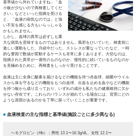
基準値から外れていますね」「血
小板が少ないので再検査してくだ
さい」などといった指摘を受ける
と、「血液の病気なのでは」と強
い不安を感じる方もいらっしゃる
かもしれません。
しかし、血球の異常は必ずしも重
大な病気を意味するものではありません。風邪をひいていた、検査前に
激しい運動をした、月経中だった、ストレスが重なっていたなど、一時
的な要因で数値が変動するケースも非常に多くあります。大切なのは、
指摘された異常が一過性のものなのか、慢性的に続いているものなのか
を見極めるために、再検査をしっかり受けることです。
血液は主に全身に酸素を届けるなどの機能を持つ赤血球、細菌やウイル
スから体を守るなどの機能をもつ白血球、出血を止める血小などの機能
を持つ板から成り立っており、いずれの成分も私たちの健康維持に欠か
せない存在です。これらのバランスが崩れている場合には、背景にどの
ような原因があるのかを丁寧に探っていくことが重要です。
血液検査の主な指標と基準値(施設ごとに多少異なる)
ヘモグロビン（Hb）：男性 13.1〜16.3g/dL、女性 12.1〜