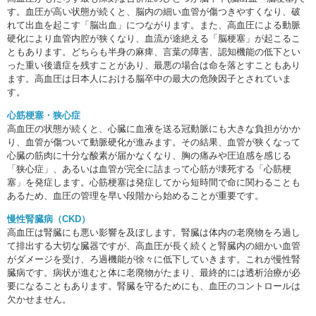
す。血圧が高い状態が続くと、脳内の細い血管が傷つきやすくなり、破
れて出血を起こす「脳出血」につながります。また、高血圧による動脈
硬化により血管内腔が狭くなり、血流が途絶える「脳梗塞」が起こるこ
ともあります。どちらも半身の麻痺、言葉の障害、認知機能の低下とい
った重い後遺症を残すことがあり、最悪の場合は命を落とすこともあり
ます。高血圧は日本人における脳卒中の最大の危険因子とされていま
す。
心筋梗塞・狭心症
高血圧の状態が続くと、心臓に血液を送る冠動脈にも大きな負担がかか
り、血管が傷ついて動脈硬化が進みます。その結果、血管が狭くなって
心臓の筋肉に十分な酸素が届かなくなり、胸の痛みや圧迫感を感じる
「狭心症」、あるいは血管が完全に詰まって心筋が壊死する「心筋梗
塞」を発症します。心筋梗塞は発症してから短時間で命に関わることも
あるため、血圧の管理を早い段階から始めることが重要です。
慢性腎臓病（CKD）
高血圧は腎臓にも悪い影響を及ぼします。腎臓は体内の老廃物をろ過し
て排出する大切な臓器ですが、高血圧が長く続くと腎臓内の細かい血管
がダメージを受け、ろ過機能が徐々に低下していきます。これが慢性腎
臓病です。病状が進むと体に老廃物がたまり、最終的には透析治療が必
要になることもあります。腎臓を守るためにも、血圧のコントロールは
欠かせません。