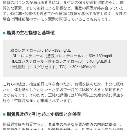
脂質のバランスが崩れる背景には、食生活の偏りや運動習慣の不足、体
質的な要素、そして加齢による影響など、複数の原因が絡み合っていま
す。特に30~40歳代を過ぎてから急激に数値が悪化する方も多く、女性の
場合は閉経前後のホルモン変動が関係していることもあります。
脂質の主な指標と基準値
総コレステロール：140〜199mg/dL
LDLコレステロール（悪玉コレステロール）：60〜139mg/dL
HDLコレステロール（善玉コレステロール）：40mg/dL以上
中性脂肪（トリグリセリド、TG）：30〜149mg/dL
これらの値は、検査前日に何を食べたか、お酒を飲んだか、十分に眠れ
たか、体を動かしたかといった要因で一時的に比較的大きく変動するこ
とがあります。そのため、正確な評価には10時間以上の絶食後に採血を
行う「空腹時採血」が推奨されています。
脂質異常症が引き起こす病気と合併症
脂質異常症を放置すると、血液中の余分な脂質が血管の内側に蓄積し、
動脈硬化を進行させます。動脈硬化が進むと、以下のような深刻な病気