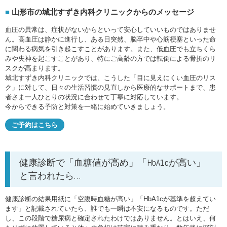
山形市の城北すずき内科クリニックからのメッセージ
血圧の異常は、症状がないからといって安心していいものではありませ
ん。高血圧は静かに進行し、ある日突然、脳卒中や心筋梗塞といった命
に関わる病気を引き起こすことがあります。また、低血圧でも立ちくら
みや失神を起こすことがあり、特にご高齢の方では転倒による骨折のリ
スクが高まります。
城北すずき内科クリニックでは、こうした「目に見えにくい血圧のリス
ク」に対して、日々の生活習慣の見直しから医療的なサポートまで、患
者さま一人ひとりの状況に合わせて丁寧に対応しています。
今からできる予防と対策を一緒に始めていきましょう。
ご予約はこちら
健康診断で「血糖値が高め」「HbA1cが高い」
と言われたら…
健康診断の結果用紙に「空腹時血糖が高い」「HbA1cが基準を超えてい
ます」と記載されていたら、誰でも一瞬は不安になるものです。ただ
し、この段階で糖尿病と確定されたわけではありません。とはいえ、何