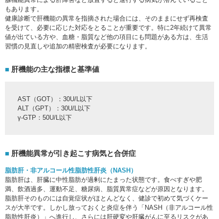
もあります。
健康診断で肝機能の異常を指摘された場合には、そのままにせず再検査
を受けて、必要に応じた対応をとることが重要です。特に2年続けて異常
値が出ている方や、血糖・脂質など他の項目にも問題がある方は、生活
習慣の見直しや追加の精密検査が必要になります。
肝機能の主な指標と基準値
AST（GOT）：30U/L以下
ALT（GPT）：30U/L以下
γ-GTP：50U/L以下
肝機能異常が引き起こす病気と合併症
脂肪肝・非アルコール性脂肪性肝炎（NASH）
脂肪肝は、肝臓に中性脂肪が過剰にたまった状態です。食べすぎや肥
満、飲酒過多、運動不足、糖尿病、脂質異常症などが原因となります。
脂肪肝そのものには自覚症状がほとんどなく、健診で初めて気づくケー
スが大半です。しかし放っておくと炎症を伴う「NASH（非アルコール性
脂肪性肝炎）」へ進行し、さらには肝硬変や肝臓がんに至るリスクがあ