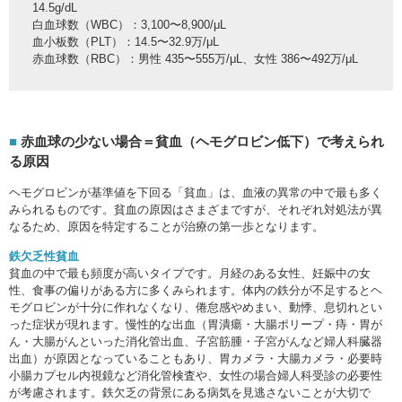
14.5g/dL
白血球数（WBC）：3,100〜8,900/μL
血小板数（PLT）：14.5〜32.9万/μL
赤血球数（RBC）：男性 435〜555万/μL、女性 386〜492万/μL
赤血球の少ない場合＝貧血（ヘモグロビン低下）で考えられ
る原因
ヘモグロビンが基準値を下回る「貧血」は、血液の異常の中で最も多く
みられるものです。貧血の原因はさまざまですが、それぞれ対処法が異
なるため、原因を特定することが治療の第一歩となります。
鉄欠乏性貧血
貧血の中で最も頻度が高いタイプです。月経のある女性、妊娠中の女
性、食事の偏りがある方に多くみられます。体内の鉄分が不足するとヘ
モグロビンが十分に作れなくなり、倦怠感やめまい、動悸、息切れとい
った症状が現れます。慢性的な出血（胃潰瘍・大腸ポリープ・痔・胃が
ん・大腸がんといった消化管出血、子宮筋腫・子宮がんなど婦人科臓器
出血）が原因となっていることもあり、胃カメラ・大腸カメラ・必要時
小腸カプセル内視鏡など消化管検査や、女性の場合婦人科受診の必要性
が考慮されます。鉄欠乏の背景にある病気を見逃さないことが大切で