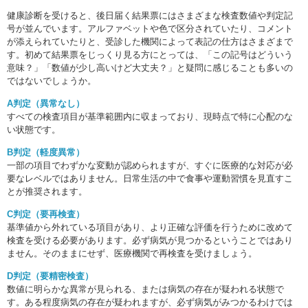
健康診断を受けると、後日届く結果票にはさまざまな検査数値や判定記
号が並んでいます。アルファベットや色で区分されていたり、コメント
が添えられていたりと、受診した機関によって表記の仕方はさまざまで
す。初めて結果票をじっくり見る方にとっては、「この記号はどういう
意味？」「数値が少し高いけど大丈夫？」と疑問に感じることも多いの
ではないでしょうか。
A判定（異常なし）
すべての検査項目が基準範囲内に収まっており、現時点で特に心配のな
い状態です。
B判定（軽度異常）
一部の項目でわずかな変動が認められますが、すぐに医療的な対応が必
要なレベルではありません。日常生活の中で食事や運動習慣を見直すこ
とが推奨されます。
C判定（要再検査）
基準値から外れている項目があり、より正確な評価を行うために改めて
検査を受ける必要があります。必ず病気が見つかるということではあり
ません。そのままにせず、医療機関で再検査を受けましょう。
D判定（要精密検査）
数値に明らかな異常が見られる、または病気の存在が疑われる状態で
す。ある程度病気の存在が疑われますが、必ず病気がみつかるわけでは