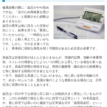
健康診断の際に「血圧がやや高め
ですね」「念のため再検査を受け
てください」と指摘された経験は
ありませんか。
血圧の異常は体に目立った症状が
出にくく、結果を見ても「緊張し
ていたからかな」「一時的なもの
だろう」と軽く考えてしまいがち
です。しかし、そのまま放ってお
くと、将来的に深刻な病気を招く可能性があるため注意が必要です。
高血圧は自覚症状がほとんどありませんが、30歳代以降、加齢や体重増
加、ストレスの増加などによりいつの間にか上昇している場合が多々あ
ります。高血圧状態が持続すれば、突然の脳梗塞・脳出血や心筋梗塞な
ど命に直結する病気の引き金となります。
一方で、低血圧も見過ごしてはいけません。特に若い女性や高齢の方
で、めまいやふらつき、意識が遠のくような感覚がある場合には、日常
生活に支障が出ることもあります。
血圧は一日の中でも状況に応じ刻々と比較的大きく変化しているもので
す。このため病院で測ると高いのに自宅では正常という「白衣高血圧」
や、逆に自宅では高いのに健診では正常値を示す「仮面高血圧」といっ