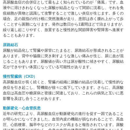
高尿酸血症の合併症として最もよく知られているのが「痛風」です。血
液中に溶けきれなくなった尿酸が結晶となって関節に沈着し、それを免
疫細胞が異物と認識して攻撃することで激しい炎症が生じます。多くの
場合、足の親指の付け根に突然激痛が走り、患部は赤く腫れ上がって歩
くことすら困難になります。発作は数日から1週間ほどで治まりますが、
繰り返し起こりやすく、放置すると慢性的な関節障害や腎障害へ進展す
ることもあります。
尿路結石
尿酸が結晶化して腎臓や尿管にたまると、尿路結石が形成されることが
あります。背中や脇腹に突き刺すような激しい痛みが生じ、尿に血が混
じることもあります。尿酸値が高い方は尿が酸性に傾きやすく、尿酸結
石ができやすい体質になっている可能性があります。
慢性腎臓病（CKD）
高尿酸血症が長く続くと、腎臓の組織に尿酸の結晶が沈着して慢性的な
炎症を引き起こし、腎機能が徐々に低下していきます。さらに、高尿酸
血症は高血圧や糖尿病と密接に関連しており、これらの病気と互いに悪
影響を及ぼし合うことがあります。
動脈硬化・心血管疾患
近年の研究により、高尿酸血症が動脈硬化の進行を促す一因であること
が明らかになってきました。血管内皮の機能が損なわれることで、高血
圧、心筋梗塞、脳卒中などのリスクが高まると報告されています。尿酸