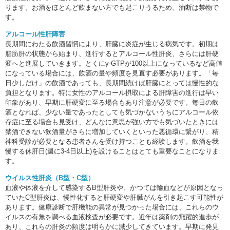
ります。お酒をほとんど飲まない方でも起こりうるため、油断は禁物で
す。
アルコール性肝障害
長期間にわたる飲酒習慣により、肝臓に炎症が生じる病気です。初期は
脂肪肝の状態から始まり、進行するとアルコール性肝炎、さらには肝硬
変へと進展していきます。とくにγ-GTPが100以上になっているなど高値
になっている場合には、飲酒の量や頻度を見直す必要があります。「毎
日少しだけ」の飲酒であっても、長期間続けば肝臓にとっては慢性的な
負担となります。特に女性のアルコール摂取による肝障害の進行は早い
印象があり、早期に肝硬変に至る場合もあり注意が必要です。毎日の飲
酒となれば、少ない量であったとしても気づかないうちにアルコール依
存症に至る場合も見受け、どんなに意思が強い方でも気づいたときには
禁酒できない飲酒量がさらに増加していくといった悪循環に繋がり、精
神科受診が必要となる患者さんを受け持つことも経験します。飲酒を我
慢する休肝日(週に3-4日以上)を設けることはとても重要なことになりま
す。
ウイルス性肝炎（B型・C型）
血液や体液を介して感染するB型肝炎や、かつては輸血などが原因となっ
ていたC型肝炎は、慢性化すると肝硬変や肝臓がんを引き起こす可能性が
あります。健康診断で肝機能の異常が見つかった場合には、これらのウ
イルスの有無を調べる血液検査が必要です。近年は薬剤の飛躍的進歩が
あり、これらの肝炎の頻度は明らかに減少してきています。早期に発見