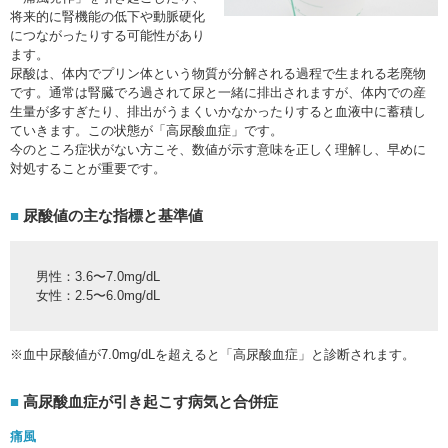
将来的に腎機能の低下や動脈硬化
につながったりする可能性があり
ます。
尿酸は、体内でプリン体という物質が分解される過程で生まれる老廃物
です。通常は腎臓でろ過されて尿と一緒に排出されますが、体内での産
生量が多すぎたり、排出がうまくいかなかったりすると血液中に蓄積し
ていきます。この状態が「高尿酸血症」です。
今のところ症状がない方こそ、数値が示す意味を正しく理解し、早めに
対処することが重要です。
尿酸値の主な指標と基準値
男性：3.6〜7.0mg/dL
女性：2.5〜6.0mg/dL
※血中尿酸値が7.0mg/dLを超えると「高尿酸血症」と診断されます。
高尿酸血症が引き起こす病気と合併症
痛風