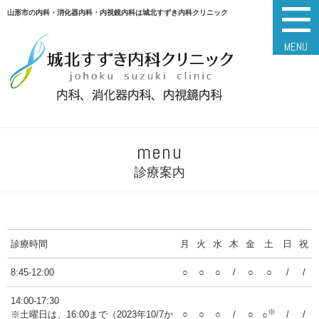
山形市の内科・消化器内科・内視鏡内科は城北すずき内科クリニック
MENU
menu
診療案内
診療時間
月
火
水
木
金
土
日
祝
8:45-12:00
○
○
○
/
○
○
/
/
14:00-17:30
※
※土曜日は、16:00まで（2023年10/7か
○
○
○
/
○
/
/
○