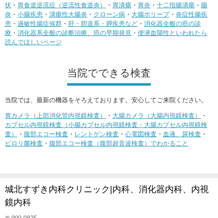
状
・
胃食道逆流症（逆流性食道炎）
・
胃潰瘍
・
胃炎
・
十二指腸潰瘍
・
腸
炎
・
小腸疾患
・
潰瘍性大腸炎
・
クローン病
・
大腸ポリープ
・
炎症性腸疾
患
・
過敏性腸症候群
・
肝・胆道系・膵疾患など
・
消化器全般の癌の診
療
・
消化器系全般の診断治療、癌の早期発見
・
便潜血陽性といわれたら
読んでほしいページ
当院でできる検査
当院では、最新の機器をそろえております。安心してご来院ください。
胃カメラ（上部消化管内視鏡検査）
・
大腸カメラ（大腸内視鏡検査）
・
カプセル内視鏡検査（小腸カプセル内視鏡検査・大腸カプセル内視鏡検
査）
・
腹部エコー検査
・
レントゲン検査
・
心電図検査
・
血液、尿検査
・
ピロリ菌検査
・
腹部エコー検査（腹部超音波検査）でわかること
城北すずき内科クリニック|内科、消化器内科、内視
鏡内科