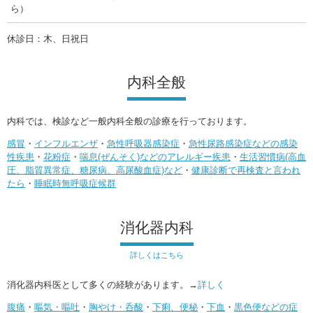
ら）
休診日：木、日祝日
内科全般
内科では、検診など一般内科全般の診療を行っております。
感冒
・
インフルエンザ
・
急性呼吸器感染症
・
急性尿路感染症などの感染
性疾患
・
花粉症
・
喘息(ぜんそく)などのアレルギー疾患
・
生活習慣病(高血
圧、脂質異常症、糖尿病、高尿酸血症)など
・
健康診断で再検査と言われ
たら
・
睡眠時無呼吸症候群
消化器内科
詳しくはこちら
消化器内科医として多くの経験があります。→
詳しく
腹痛
・
嘔気・嘔吐
・
胸やけ・呑酸
・
下痢、便秘
・
下血
・
黒色便などの症