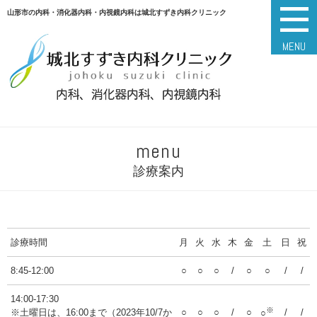
山形市の内科・消化器内科・内視鏡内科は城北すずき内科クリニック
MENU
menu
診療案内
診療時間
月
火
水
木
金
土
日
祝
8:45-12:00
○
○
○
/
○
○
/
/
14:00-17:30
※
※土曜日は、16:00まで（2023年10/7か
○
○
○
/
○
/
/
○