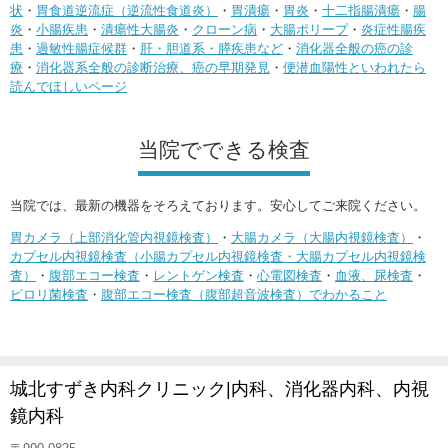
状
・
胃食道逆流症（逆流性食道炎）
・
胃潰瘍
・
胃炎
・
十二指腸潰瘍
・
腸
炎
・
小腸疾患
・
潰瘍性大腸炎
・
クローン病
・
大腸ポリープ
・
炎症性腸疾
患
・
過敏性腸症候群
・
肝・胆道系・膵疾患など
・
消化器全般の癌の診
療
・
消化器系全般の診断治療、癌の早期発見
・
便潜血陽性といわれたら
読んでほしいページ
当院でできる検査
当院では、最新の機器をそろえております。安心してご来院ください。
胃カメラ（上部消化管内視鏡検査）
・
大腸カメラ（大腸内視鏡検査）
・
カプセル内視鏡検査（小腸カプセル内視鏡検査・大腸カプセル内視鏡検
査）
・
腹部エコー検査
・
レントゲン検査
・
心電図検査
・
血液、尿検査
・
ピロリ菌検査
・
腹部エコー検査（腹部超音波検査）でわかること
城北すずき内科クリニック|内科、消化器内科、内視
鏡内科