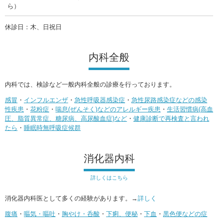
ら）
休診日：木、日祝日
内科全般
内科では、検診など一般内科全般の診療を行っております。
感冒
・
インフルエンザ
・
急性呼吸器感染症
・
急性尿路感染症などの感染
性疾患
・
花粉症
・
喘息(ぜんそく)などのアレルギー疾患
・
生活習慣病(高血
圧、脂質異常症、糖尿病、高尿酸血症)など
・
健康診断で再検査と言われ
たら
・
睡眠時無呼吸症候群
消化器内科
詳しくはこちら
消化器内科医として多くの経験があります。→
詳しく
腹痛
・
嘔気・嘔吐
・
胸やけ・呑酸
・
下痢、便秘
・
下血
・
黒色便などの症